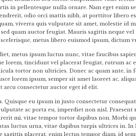
ortis in pellentesque nulla ornare. Nam eget enim 
drerit, odio orci mattis nibh, at porttitor libero e
 quam, viverra quis vulputate sit amet, molestie id
m sed quam auctor feugiat. Mauris sagittis neque ve
celerisque, metus libero euismod ipsum, dictum vu
et, metus ipsum luctus nunc, vitae faucibus sapien
 lorem, tincidunt vel placerat feugiat, rutrum ac era
cula tortor non ultricies. Donec ac quam ante, in f
Fusce lorem ipsum, semper sit amet laoreet ac, aliq
 arcu consectetur auctor eget id elit.
ra. Quisque eu ipsum in justo consectetur consequat
lputate ac porta eu, imperdiet non nisl. Praesent s
erit mi, vitae tempor tortor dapibus non. Morbi qu
 luctus urna, vitae dapibus turpis ultrices in. In li
e sagittis placerat, enim lectus tempor diam, id se