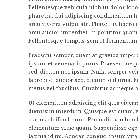
Pellentesque vehicula nibh ut dolor lob
pharetra, dui adipiscing condimentum hen
arcu viverra vulputate. Phasellus libero
arcu auctor imperdiet. In porttitor qua
Pellentesque tempus, sem et fermentum s
Praesent semper, quam at gravida imperdi
ipsum, et venenatis purus. Praesent neque
sed, dictum nec ipsum. Nulla semper vehi
laoreet et auctor sed, dictum sed urna. 
metus vel faucibus. Curabitur ac neque at
Ut elementum adipiscing elit quis viver
dignissim interdum. Quisque est quam, vu
cursus eleifend nunc. Proin dictum hendr
elementum vitae quam. Suspendisse egestas
lacinia id mi. Aenean congue, ipsum vita