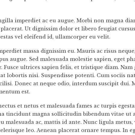
gilla imperdiet ac eu augue. Morbi non magna diam
u placerat. Ut dignissim dolor et libero feugiat cur
gestas vel eleifend id, ullamcorper eu velit.
imperdiet massa dignissim eu. Mauris ac risus nequ
mpus augue. Sed malesuada molestie sapien, eget phar
. Fusce ultrices sapien felis, et tristique diam. Na
tpat lobortis nisi. Suspendisse potenti. Cum sociis 
cilisi. Donec at neque odio, interdum suscipit dui. 
rmentum est.
nectus et netus et malesuada fames ac turpis egestas
urna tincidunt magna sollicitudin bibendum vitae ut 
 malesuada ac, mattis id ante. Nunc ligula metus, 
scelerisque leo. Aenean placerat ornare tempus. In eg