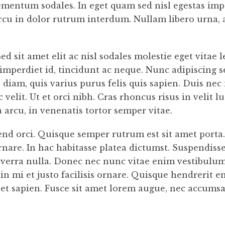
mentum sodales. In eget quam sed nisl egestas impe
u in dolor rutrum interdum. Nullam libero urna, au
ed sit amet elit ac nisl sodales molestie eget vitae 
a imperdiet id, tincidunt ac neque. Nunc adipiscing 
s diam, quis varius purus felis quis sapien. Duis ne
c velit. Ut et orci nibh. Cras rhoncus risus in velit
 arcu, in venenatis tortor semper vitae.
ifend orci. Quisque semper rutrum est sit amet port
nare. In hac habitasse platea dictumst. Suspendisse 
verra nulla. Donec nec nunc vitae enim vestibulum 
 in mi et justo facilisis ornare. Quisque hendrerit 
a et sapien. Fusce sit amet lorem augue, nec accums