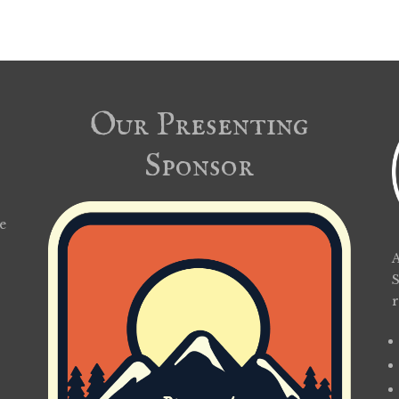
Our Presenting
Sponsor
e
A