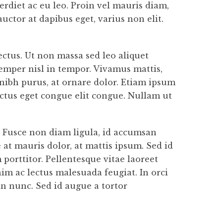
rdiet ac eu leo. Proin vel mauris diam,
ctor at dapibus eget, varius non elit.
lectus. Ut non massa sed leo aliquet
semper nisl in tempor. Vivamus mattis,
c nibh purus, at ornare dolor. Etiam ipsum
 luctus eget congue elit congue. Nullam ut
a. Fusce non diam ligula, id accumsan
at mauris dolor, at mattis ipsum. Sed id
porttitor. Pellentesque vitae laoreet
enim ac lectus malesuada feugiat. In orci
an nunc. Sed id augue a tortor